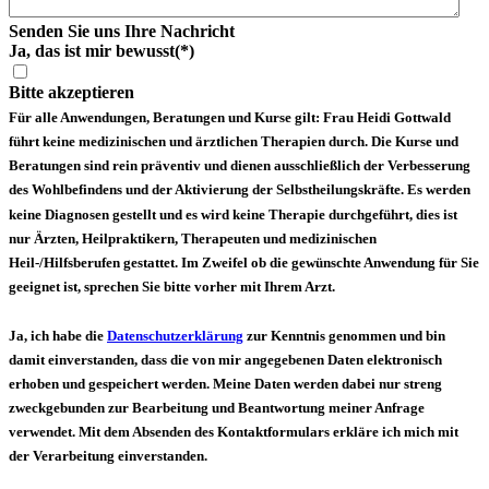
Senden Sie uns Ihre Nachricht
Ja, das ist mir bewusst
(*)
Bitte akzeptieren
Für alle Anwendungen, Beratungen und Kurse gilt: Frau Heidi Gottwald
führt keine medizinischen und ärztlichen Therapien durch. Die Kurse und
Beratungen sind rein präventiv und dienen ausschließlich der Verbesserung
des Wohlbefindens und der Aktivierung der Selbstheilungskräfte. Es werden
keine Diagnosen gestellt und es wird keine Therapie durchgeführt, dies ist
nur Ärzten, Heilpraktikern, Therapeuten und medizinischen
Heil-/Hilfsberufen gestattet. Im Zweifel ob die gewünschte Anwendung für Sie
geeignet ist, sprechen Sie bitte vorher mit Ihrem Arzt.
Ja, ich habe die
Datenschutzerklärung
zur Kenntnis genommen und bin
damit einverstanden, dass die von mir angegebenen Daten elektronisch
erhoben und gespeichert werden. Meine Daten werden dabei nur streng
zweckgebunden zur Bearbeitung und Beantwortung meiner Anfrage
verwendet. Mit dem Absenden des Kontaktformulars erkläre ich mich mit
der Verarbeitung einverstanden.